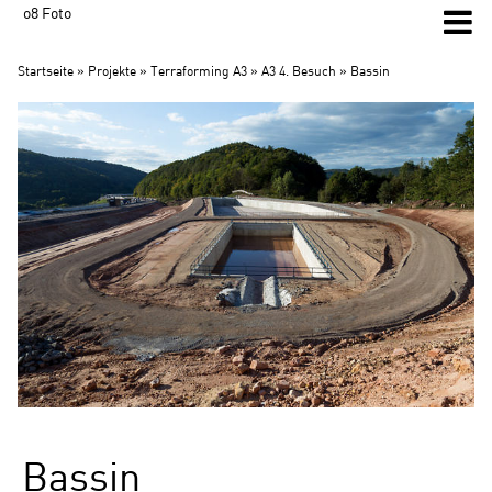
o8 Foto
Startseite
»
Projekte
»
Terraforming A3
»
A3 4. Besuch
» Bassin
Bassin