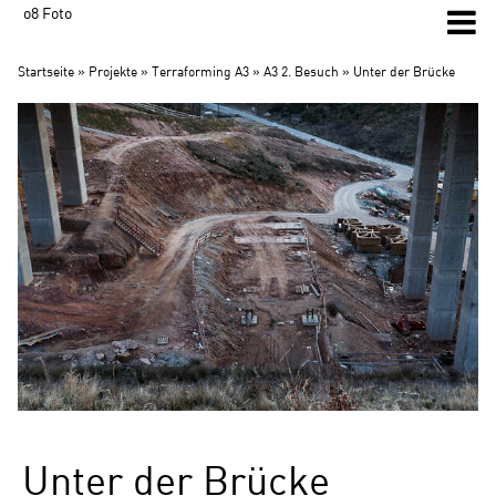
o8 Foto
Startseite
»
Projekte
»
Terraforming A3
»
A3 2. Besuch
» Unter der Brücke
Unter der Brücke